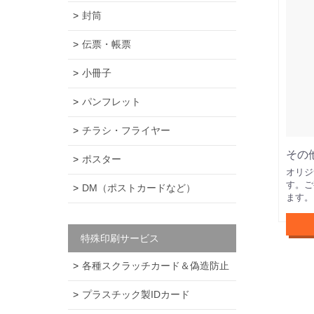
封筒
伝票・帳票
小冊子
パンフレット
チラシ・フライヤー
その
ポスター
オリジ
す。ご
DM（ポストカードなど）
ます。
特殊印刷サービス
各種スクラッチカード＆偽造防止
プラスチック製IDカード