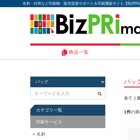
名刺・封筒など印刷物・販売促進サポート＆印刷通販サイト【BizPRi
商品一覧
バッ
全て
|
カテゴリ一覧
1件
の商
印刷サービス
名刺