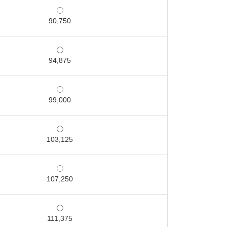
90,750
94,875
99,000
103,125
107,250
111,375