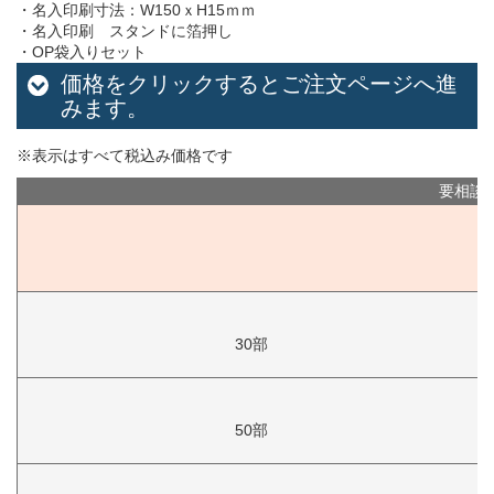
・名入印刷寸法：W150ｘH15ｍｍ
・名入印刷 スタンドに箔押し
・OP袋入りセット
価格をクリックするとご注文ページへ進
みます。
※表示はすべて税込み価格です
要相談
30部
50部