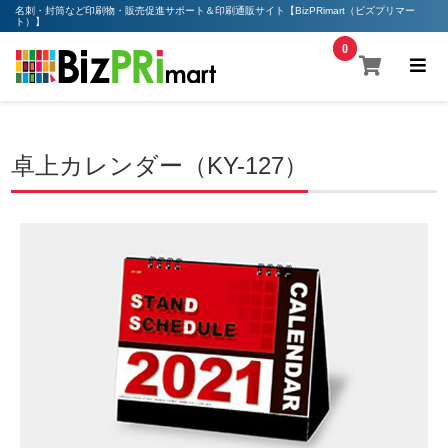
名刺・封筒など印刷物・販売促進サポート＆印刷通販サイト【BizPRimart（ビズプリマー
ト）】
0
卓上カレンダー（KY-127）